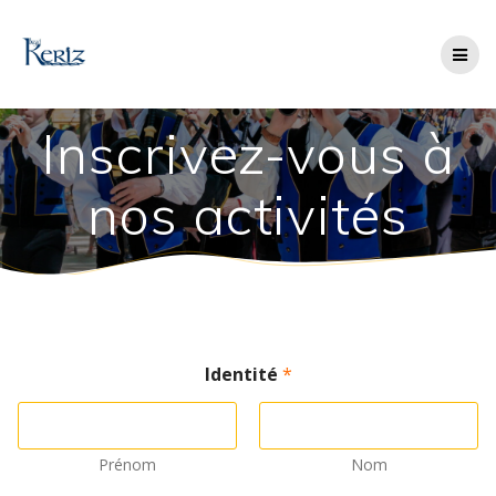
Skip
to
content
Inscrivez-vous à
nos activités
Identité
*
Prénom
Nom