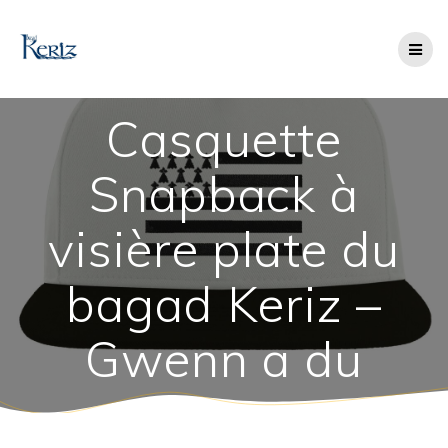
Skip
to
content
Casquette
Snapback à
visière plate du
bagad Keriz –
Gwenn a du