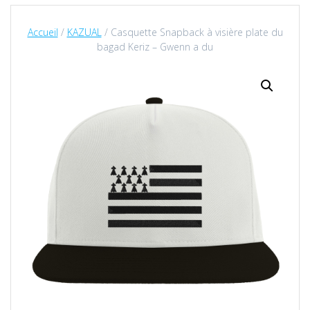
Accueil
/
KAZUAL
/ Casquette Snapback à visière plate du
bagad Keriz – Gwenn a du