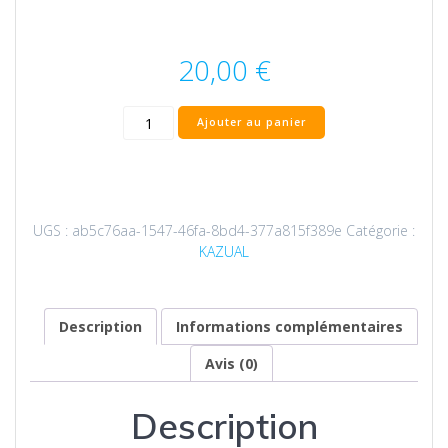
20,00
€
quantité
Ajouter au panier
de
Casquette
Snapback
à
visière
UGS :
ab5c76aa-1547-46fa-8bd4-377a815f389e
Catégorie :
plate
KAZUAL
du
bagad
Keriz
-
Description
Informations complémentaires
Gwenn
Avis (0)
a
du
Description