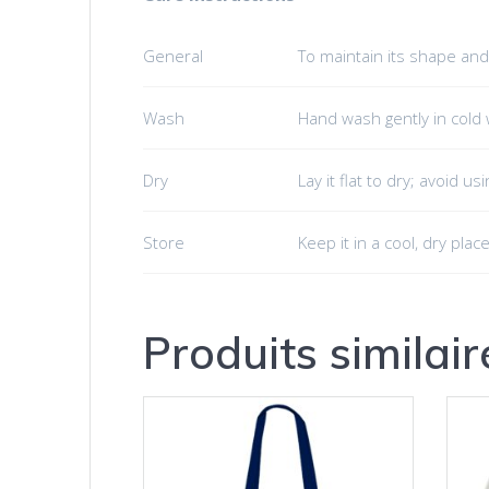
General
To maintain its shape and
Wash
Hand wash gently in cold 
Dry
Lay it flat to dry; avoid us
Store
Keep it in a cool, dry pla
Produits similair