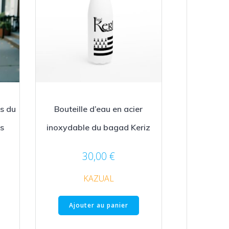
as du
Bouteille d’eau en acier
es
inoxydable du bagad Keriz
30,00
€
KAZUAL
Ajouter au panier
Ce
produit