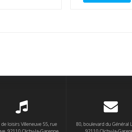
de loisirs Villeneuve 55, rue
80, boulevard du Général 
uve, 92110 Clichy-la-Garenne
92110 Clichy-la-Garen