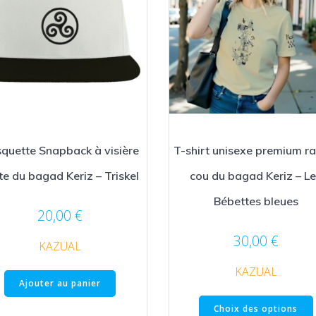
quette Snapback à visière
T-shirt unisexe premium r
te du bagad Keriz – Triskel
cou du bagad Keriz – L
Bébettes bleues
20,00
€
30,00
€
KAZUAL
KAZUAL
Ajouter au panier
Choix des options