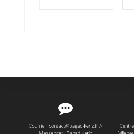
Courriel : contact@bagad-keriz.fr //
Centre 
Messenger : Bagad Keriz
Villene