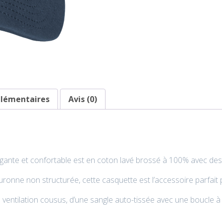
plémentaires
Avis (0)
égante et confortable est en coton lavé brossé à 100% avec des
couronne non structurée, cette casquette est l’accessoire parfai
entilation cousus, d’une sangle auto-tissée avec une boucle à e