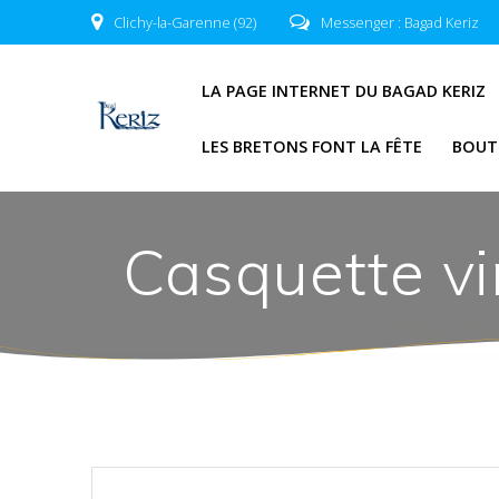
Skip
Clichy-la-Garenne (92)
Messenger : Bagad Keriz
to
content
LA PAGE INTERNET DU BAGAD KERIZ
LES BRETONS FONT LA FÊTE
BOUT
Casquette vi