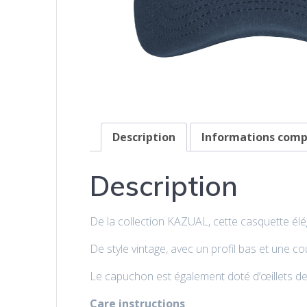
Description
Informations com
Description
De la collection KAZUAL, cette casquette él
De style vintage, avec un profil bas et une 
Le capuchon est également doté d’œillets de v
Care instructions