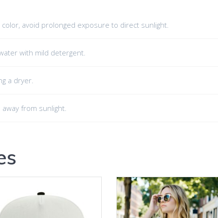
 color, avoid prolonged exposure to direct sunlight.
water with mild detergent.
ing a dryer.
ce away from sunlight.
es