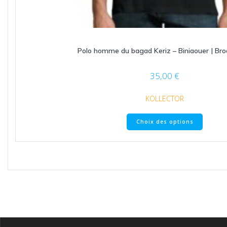
Polo homme du bagad Keriz – Biniaouer | Bro
35,00
€
KOLLECTOR
Ce
Choix des options
produit
a
plusieu
variatio
Les
option
peuven
être
choisie
sur