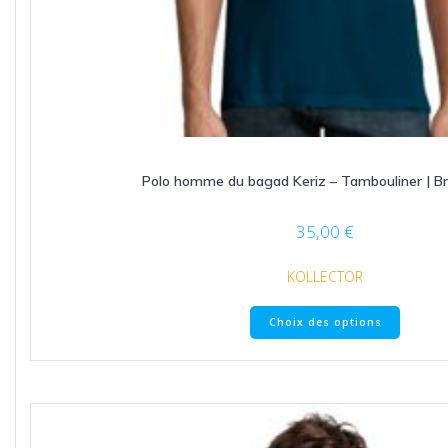
Polo homme du bagad Keriz – Tambouliner | Br
35,00
€
KOLLECTOR
Ce
Choix des options
produit
a
plusieu
variatio
Les
option