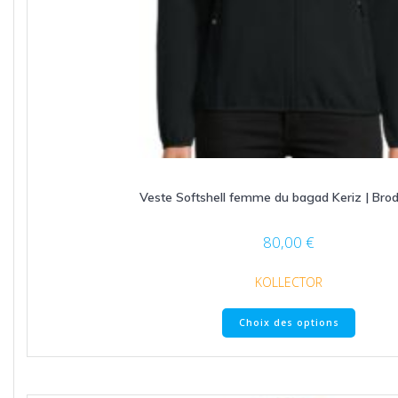
Veste Softshell femme du bagad Keriz | Brod
80,00
€
KOLLECTOR
Ce
Choix des options
produit
a
plusieu
variatio