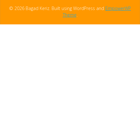
© 2026 Bagad Keriz. Built using WordPress and
EmpowerWP
Theme
.