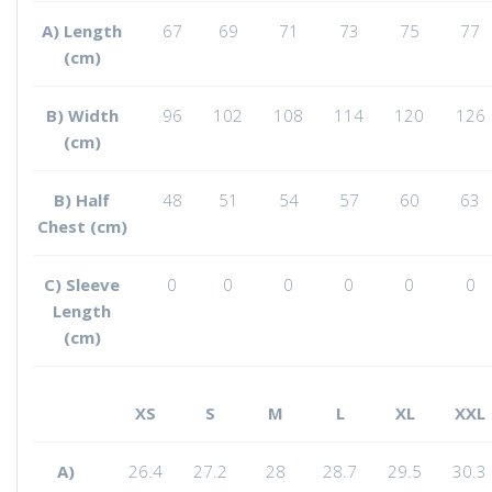
A) Length
67
69
71
73
75
77
(cm)
B) Width
96
102
108
114
120
126
(cm)
B) Half
48
51
54
57
60
63
Chest (cm)
C) Sleeve
0
0
0
0
0
0
Length
(cm)
XS
S
M
L
XL
XXL
A)
26.4
27.2
28
28.7
29.5
30.3