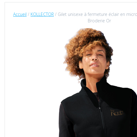
Accueil
/
KOLLECTOR
/ Gilet unisexe à fermeture éclair en micr
Broderie Or