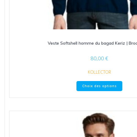
Veste Softshell homme du bagad Keriz | Brod
80,00
€
KOLLECTOR
Ce
Choix des options
produit
a
plusieu
variatio
Les
option
peuven
être