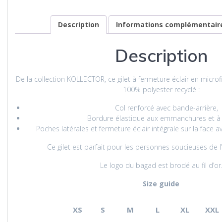
en
micropolaire
du
Description
Informations complémentair
bagad
Keriz
Description
|
Broderie
Or
De la collection KOLLECTOR, ce gilet à fermeture éclair en microf
100% polyester recyclé :
Col renforcé avec bande-arrière,
Bordure élastique aux emmanchures et à l
Poches latérales et fermeture éclair intégrale sur la face a
Ce gilet est parfait pour les personnes soucieuses de 
Le logo du bagad est brodé au fil d’or
Size guide
XS
S
M
L
XL
XXL