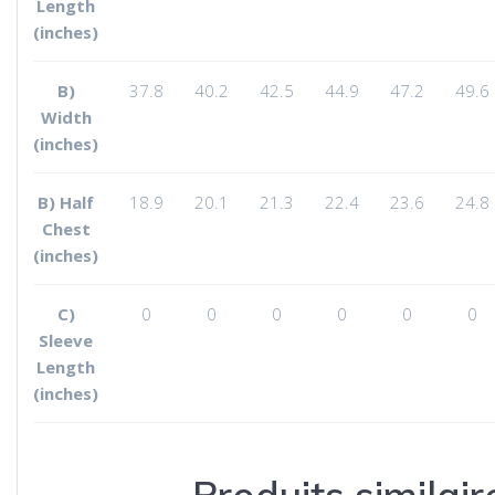
Length
(inches)
B)
37.8
40.2
42.5
44.9
47.2
49.6
Width
(inches)
B) Half
18.9
20.1
21.3
22.4
23.6
24.8
Chest
(inches)
C)
0
0
0
0
0
0
Sleeve
Length
(inches)
Produits similair