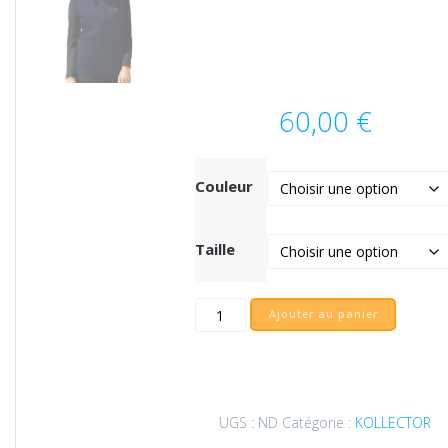
60,00
€
Couleur
Taille
quantité
Ajouter au panier
de
Gilet
unisexe
à
fermeture
UGS :
ND
Catégorie :
KOLLECTOR
éclair