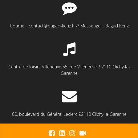
la
page
du
produit
Courriel : contact@bagad-keriz.fr // Messenger : Bagad Keriz
Centre de loisirs Villeneuve 55, rue Villeneuve, 92110 Clichy-la-
Garenne
80, boulevard du Général Leclerc 92110 Clichy-la-Garenne