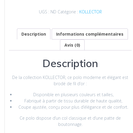
du
bagad
UGS :
ND
Catégorie :
KOLLECTOR
Keriz
–
Tambouliner
|
Description
Informations complémentaires
Broderie
Avis (0)
Or
Description
De la collection KOLLECTOR, ce polo moderne et élégant est
brodé de fil d’or :
Disponible en plusieurs couleurs et tailles,
Fabriqué à partir de tissu durable de haute qualité,
Coupe ajustée, conçu pour plus d’élégance et de confort.
Ce polo dispose d’un col classique et d’une patte de
boutonnage.