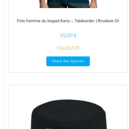
Polo homme du bagad Keriz – Talabarder | Broderie Or
35,00
€
KOLLECTOR
Ce
Choix des options
produit
a
plusieurs
variations.
Les
options
peuvent
être
choisies
sur
la
page