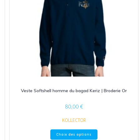
Veste Softshell homme du bagad Keriz | Broderie Or
80,00
€
KOLLECTOR
Ce
Choix des options
produit