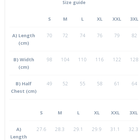
Size guide
S
M
L
XL
XXL
3XL
A) Length
70
72
74
76
79
82
(cm)
B) Width
98
104
110
116
122
128
(cm)
B) Half
49
52
55
58
61
64
Chest (cm)
S
M
L
XL
XXL
3XL
A)
27.6
28.3
29.1
29.9
31.1
32.3
Length