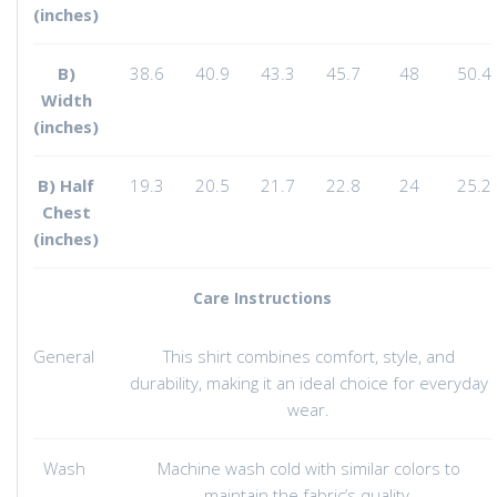
(inches)
B)
38.6
40.9
43.3
45.7
48
50.4
Width
(inches)
B) Half
19.3
20.5
21.7
22.8
24
25.2
Chest
(inches)
Care Instructions
General
This shirt combines comfort, style, and
durability, making it an ideal choice for everyday
wear.
Wash
Machine wash cold with similar colors to
maintain the fabric’s quality.