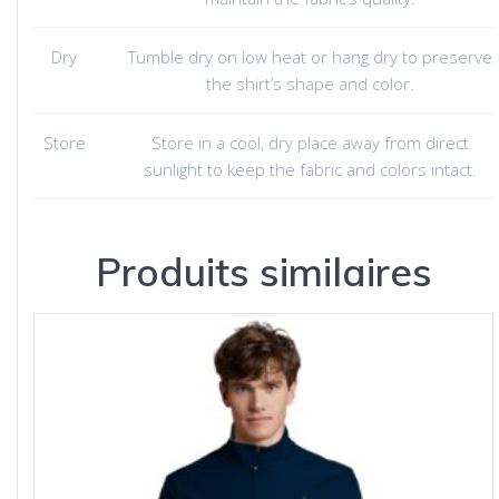
Dry
Tumble dry on low heat or hang dry to preserve
the shirt’s shape and color.
Store
Store in a cool, dry place away from direct
sunlight to keep the fabric and colors intact.
Produits similaires