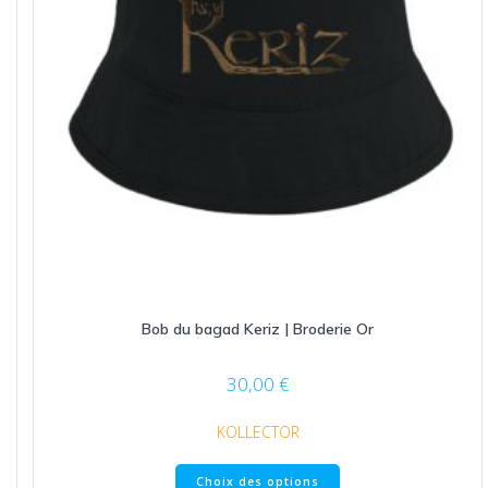
du
produit
Bob du bagad Keriz | Broderie Or
30,00
€
KOLLECTOR
Ce
Choix des options
produit