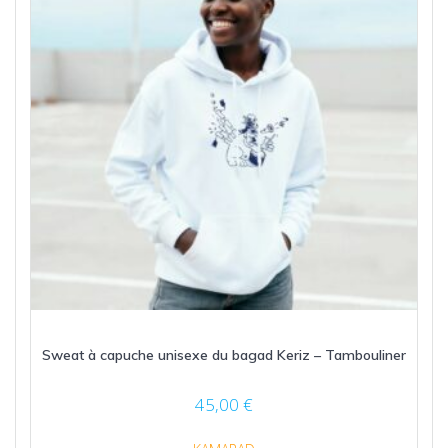
choisies
sur
la
page
du
produit
Sweat à capuche unisexe du bagad Keriz – Tambouliner
45,00
€