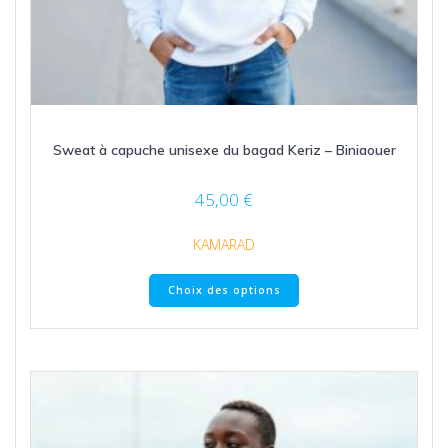
Sweat à capuche unisexe du bagad Keriz – Biniaouer
45,00
€
KAMARAD
Ce
Choix des options
produit
a
plusieurs
variations.
Les
options
peuvent
être