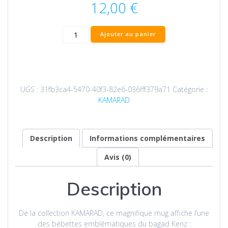
12,00
€
quantité
Ajouter au panier
de
Mug
du
bagad
Keriz
UGS :
31fb3ca4-5470-40f3-82e6-036fff379a71
Catégorie :
|
KAMARAD
Les
Bébettes
-
Biniaouer
Description
Informations complémentaires
Avis (0)
Description
De la collection KAMARAD, ce magnifique mug affiche l’une
des bébettes emblématiques du bagad Keriz :