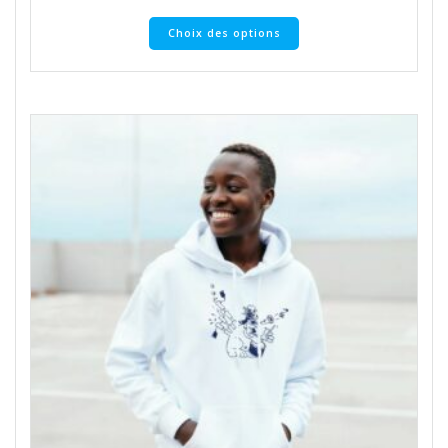
Ce
Choix des options
produit
a
plusieurs
variations.
Les
options
peuvent
être
choisies
sur
la
page
du
produit