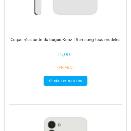
Coque résistante du bagad Keriz | Samsung tous modèles
25,00
€
KAMARAD
Ce
Choix des options
produit
a
plusieurs
variations.
Les
options
peuvent
être
choisies