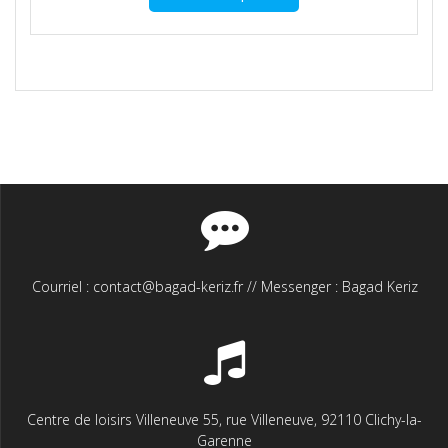
a
plusieurs
variations.
Les
options
peuvent
être
choisies
sur
la
page
du
produit
Courriel : contact@bagad-keriz.fr // Messenger : Bagad Keriz
Centre de loisirs Villeneuve 55, rue Villeneuve, 92110 Clichy-la-
Garenne