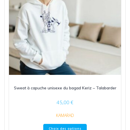
la
page
du
produit
Sweat à capuche unisexe du bagad Keriz – Talabarder
45,00
€
KAMARAD
Ce
Choix des options
produit