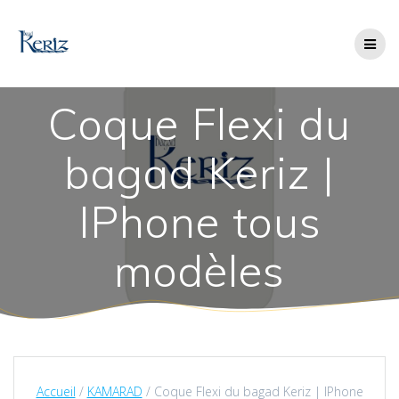
Skip
to
content
Coque Flexi du
bagad Keriz |
IPhone tous
modèles
Accueil
/
KAMARAD
/ Coque Flexi du bagad Keriz | IPhone