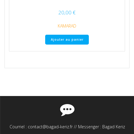
20,00
€
KAMARAD
Ajouter au panier
Courriel : contact@bagad-keriz.fr // Messenger : Bagad Keriz