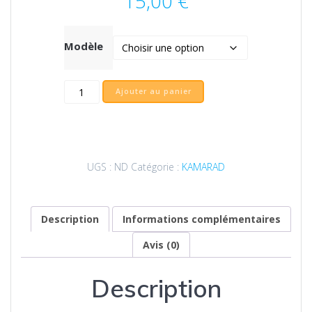
15,00
€
Modèle
quantité
Ajouter au panier
de
Coque
Flexi
du
bagad
UGS :
ND
Catégorie :
KAMARAD
Keriz
|
IPhone
tous
Description
Informations complémentaires
modèles
Avis (0)
Description