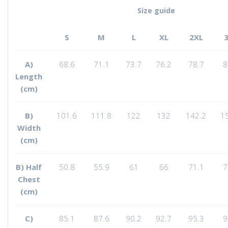
Size guide
S
M
L
XL
2XL
A)
68.6
71.1
73.7
76.2
78.7
8
Length
(cm)
B)
101.6
111.8
122
132
142.2
1
Width
(cm)
B) Half
50.8
55.9
61
66
71.1
7
Chest
(cm)
C)
85.1
87.6
90.2
92.7
95.3
9