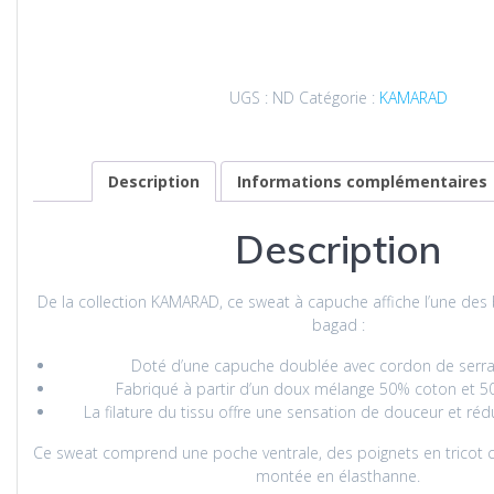
Sweat
à
capuche
unisexe
UGS :
ND
Catégorie :
KAMARAD
du
bagad
Keriz
-
Description
Informations complémentaires
Tambouliner
Description
De la collection KAMARAD, ce sweat à capuche affiche l’une des 
bagad :
Doté d’une capuche doublée avec cordon de serrag
Fabriqué à partir d’un doux mélange 50% coton et 5
La filature du tissu offre une sensation de douceur et réd
Ce sweat comprend une poche ventrale, des poignets en tricot c
montée en élasthanne.