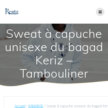
Skip
to
content
Sweat à capuche
unisexe du bagad
Keriz –
Tambouliner
Accueil
/
KAMARAD
/ Sweat à capuche unisexe du bagad Ker