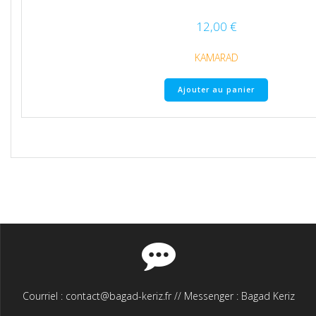
12,00
€
KAMARAD
Ajouter au panier
Courriel : contact@bagad-keriz.fr // Messenger : Bagad Keriz