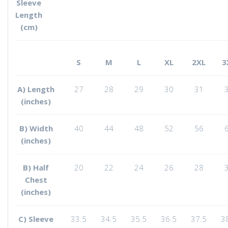
Sleeve
Length
(cm)
S
M
L
XL
2XL
3
A) Length
27
28
29
30
31
(inches)
B) Width
40
44
48
52
56
(inches)
B) Half
20
22
24
26
28
Chest
(inches)
C) Sleeve
33.5
34.5
35.5
36.5
37.5
3