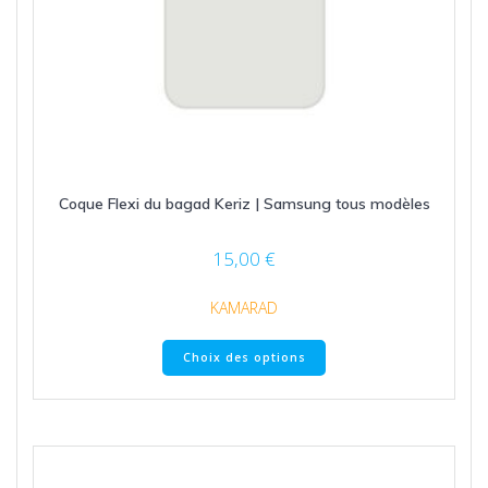
Coque Flexi du bagad Keriz | Samsung tous modèles
15,00
€
KAMARAD
Ce
Choix des options
produit
a
plusieurs
variations.
Les
options