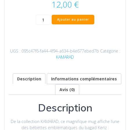
12,00
€
quantité
Ajouter au panier
de
Mug
du
bagad
Keriz
UGS :
095c47f6-fa44-4f94-a634-b4e677ebed7b
Catégorie :
|
KAMARAD
Les
Bébettes
-
Tambouliner
Description
Informations complémentaires
Avis (0)
Description
De la collection KAMARAD, ce magnifique mug affiche l’une
des bébettes emblématiques du bagad Keriz :