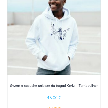
choisies
sur
la
page
du
produit
Sweat à capuche unisexe du bagad Keriz – Tambouliner
45,00
€