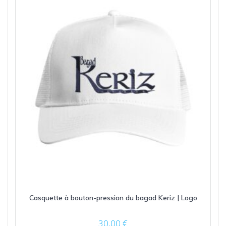
peuvent
être
choisies
sur
la
page
du
produit
Casquette à bouton-pression du bagad Keriz | Logo
30,00
€