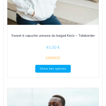
Sweat à capuche unisexe du bagad Keriz – Talabarder
45,00
€
KAMARAD
Ce
Choix des options
produit
a
plusieurs
variations.
Les
options
peuvent
être