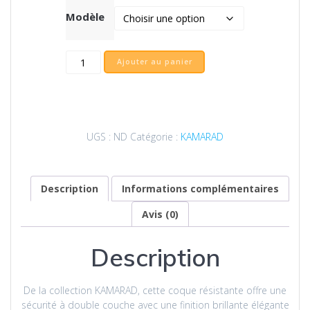
Modèle
quantité
Ajouter au panier
de
Coque
résistante
du
bagad
UGS :
ND
Catégorie :
KAMARAD
Keriz
|
Samsung
tous
Description
Informations complémentaires
modèles
Avis (0)
Description
De la collection KAMARAD, cette coque résistante offre une
sécurité à double couche avec une finition brillante élégante