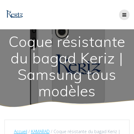
Skip
to
content
Coque résistante
du bagad Keriz |
Samsung tous
modèles
Accueil
/
KAMARAD
/ Coque résistante du bagad Keriz |