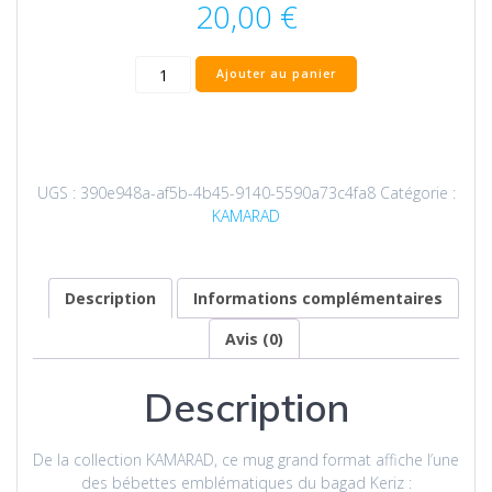
20,00
€
quantité
Ajouter au panier
de
Mug
grand
format
du
UGS :
390e948a-af5b-4b45-9140-5590a73c4fa8
Catégorie :
bagad
KAMARAD
Keriz
-
Bébette
Biniaouer
Description
Informations complémentaires
Avis (0)
Description
De la collection KAMARAD, ce mug grand format affiche l’une
des bébettes emblématiques du bagad Keriz :