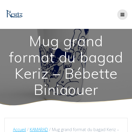
Skip
to
content
Mug grand
format du bagad
Keriz – Bébette
Biniaouer
Accueil
/
KAMARAD
/ Mug grand format du bagad Keriz –