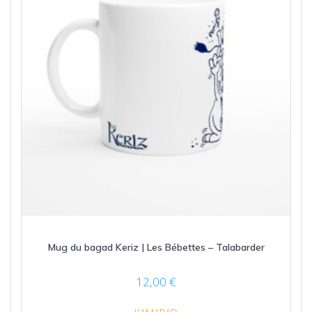
choisies
sur
la
page
du
produit
Mug du bagad Keriz | Les Bébettes – Talabarder
12,00
€