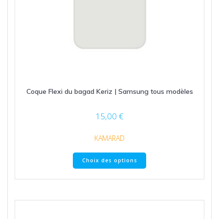
Coque Flexi du bagad Keriz | Samsung tous modèles
15,00
€
KAMARAD
Ce
Choix des options
produit
a
plusieurs
variations.
Les
options