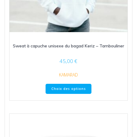
Sweat à capuche unisexe du bagad Keriz – Tambouliner
45,00
€
KAMARAD
Ce
Choix des options
produit
a
plusieurs
variations.
Les
options
peuvent
être