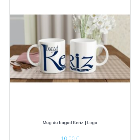
peuvent
être
choisies
sur
la
page
du
produit
Mug du bagad Keriz | Logo
10,00
€