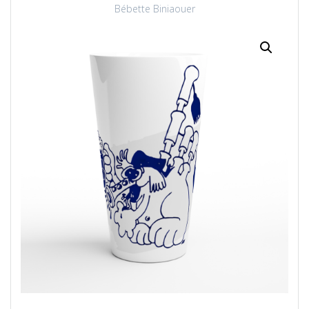
Bébette Biniaouer